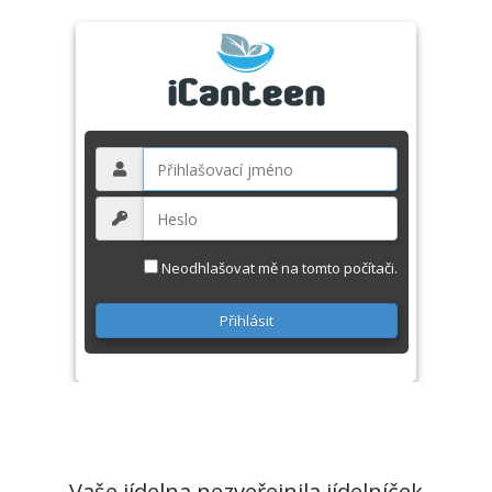
Neodhlašovat mě na tomto počítači.
Vaše jídelna nezveřejnila jídelníček